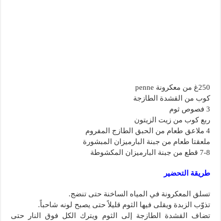
250غ من معكرونة penne
كوب من القشدة الطازجة
3 فصوص ثوم
ربع كوب من زيت الزيتون
4 ملاعق طعام من الحبق الطازج المفروم
ملعقتا طعام من جبنة البارميزان المبشورة
7-8 قطع من جبنة البارميزان المكشوطة
طريقة التحضير
تسلق المعكرونة في المياه الساخنة حتى تنضج.
تذوّب الزبدة ويقلى فيها الثوم قليلاً حتى يصبح لونه شاحباً.
تضاف القشدة الطازجة إلى الثوم ويترك الكل فوق النار حتى