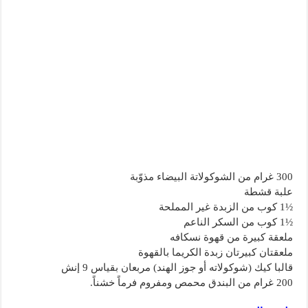
300 غرام من الشوكولاتة البيضاء مذوّبة
علبة قشطة
½1 كوب من الزبدة غير المملحة
½1 كوب من السكر الناعم
ملعقة كبيرة من قهوة نسكافه
ملعقتان كبيرتان زبدة الكريما بالقهوة
قالبا كيك (شوكولاته أو جوز الهند) مربعان بقياس 9 إنش
200 غرام من البندق محمص ومفروم فرماً خشناً.