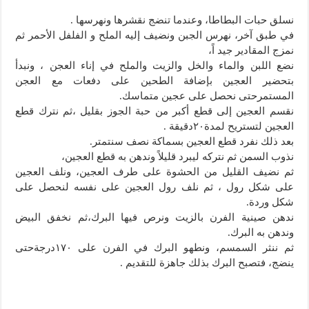
نسلق حبات البطاطا، وعندما تنضج نقشرها ونهرسها .
في طبق آخر، نهرس الجبن ونضيف إليه الملح و الفلفل الأحمر ثم
نمزج المقادير جيد اً،
نضع اللبن والماء والخل والزيت والملح في إناء العجن ، ونبدأ
بتحضير العجين بإضافة الطحين على دفعات مع العجن
المستمرحتى نحصل على عجين متماسك.
نقسم العجين إلى قطع أكبر من حبة الجوز بقليل ،ثم نترك قطع
العجين لتستريح لمدة٢۰دقيقة .
بعد ذلك نفرد قطع العجين بسماكة نصف سنتمتر.
نذوب السمن ثم نتركه ليبرد قليلاً وندهن به قطع العجين،
ثم نضيف القليل من الحشوة على طرف العجين، ونلف العجين
على شكل رول ، ثم نلف رول العجين على نفسه لنحصل على
شكل وردة.
ندهن صينية الفرن بالزيت ونرص فيها البرك،ثم نخفق البيض
وندهن به البرك.
ثم ننثر السمسم، ونطهو البرك في الفرن على ۱٧۰درجةحتى
ينضج، فتصبح البرك بذلك جاهزة للتقديم .