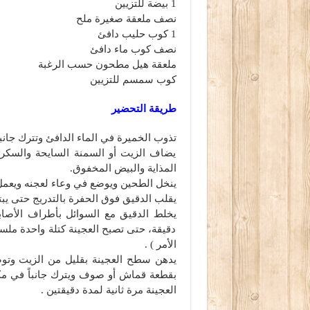
1 بيضة للتزيين
نصف ملعقة صغيرة ملح
1 كوب حليب دافئ
نصف كوب ماء دافئ
ملعقة هيل مطحون حسب الرغبة
كوب سمسم للتزيين
طريقة التحضير
تذوب الخميرة في الماء الدافئ وتترك جانباً لمدة 10
يضاف الزيت أو السمنة السايحة والسكر و
المذاية والبيض المخفوق.
ينخل الطحين ويوضع في وعاء لعجنه ويعم
يقلب الدقيق فوق الحفرة بالتدريج حتى يبتل
دقيقة، حتى تصبح العجينة كتلة واحدة ملسا
الأمر ) .
يدهن سطح العجينة بقليل من الزيت وتو
بقطعة قماش أو صوف ويترك جانباً في مك
العجينة مرة ثانية لمدة دقيقتين .