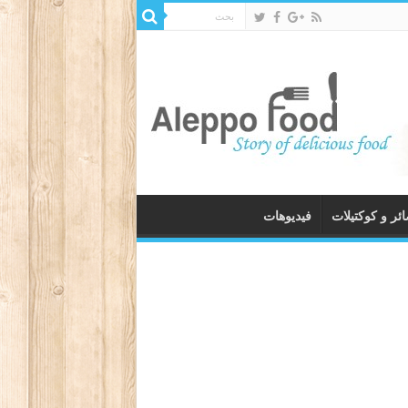
ئر و كوكتيلات
فيديوهات