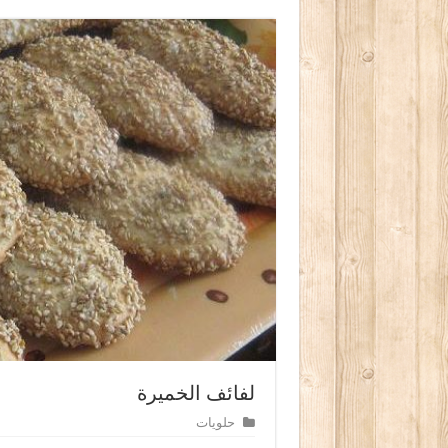
لفائف الخميرة
حلويات