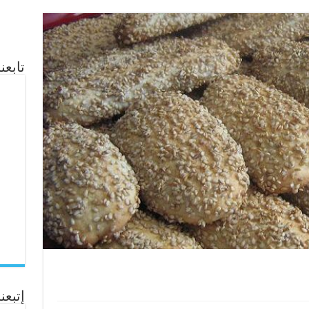
تابع
إتبعنا ع