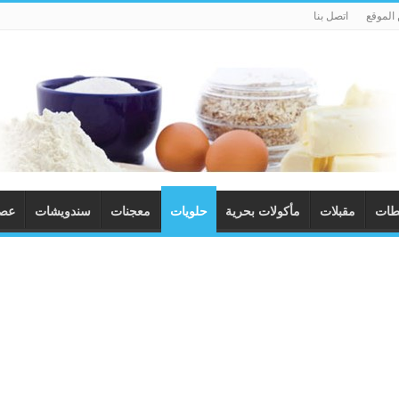
الموقع
اتصل بنا
طات
مقبلات
مأكولات بحرية
حلويات
معجنات
سندويشات
عصا