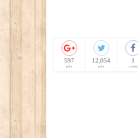
597
12,054
1
معجب
متابع
متابع