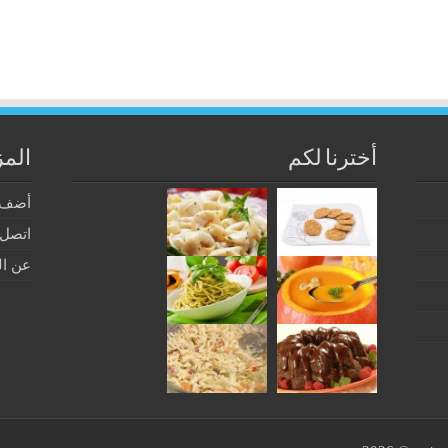
أخترنا لكم
المز
أضف 
اتصل ب
عن ال