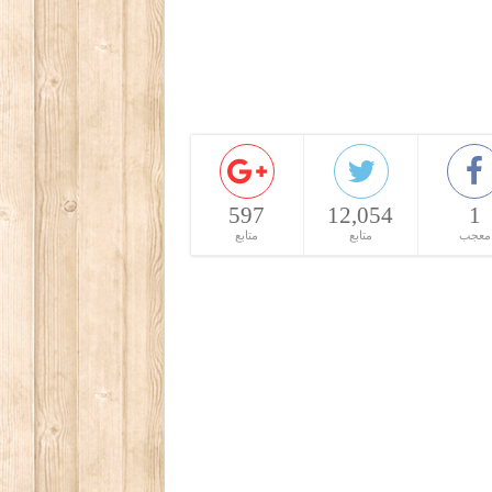
597
12,054
1
معجب
متابع
متابع