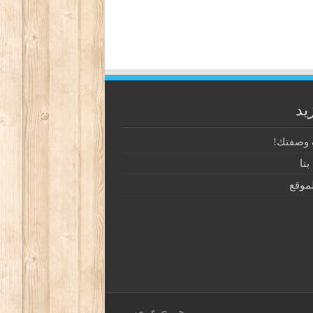
يد
وصفتك!
نا
موقع