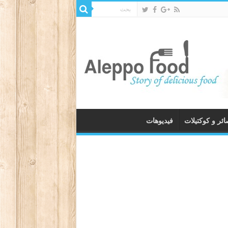
ئر و كوكتيلات
فيديوهات