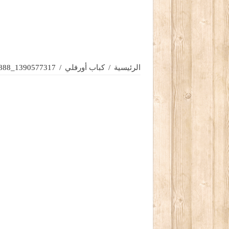
الرئيسية
/
كباب أورفلي
/
1390577317_888