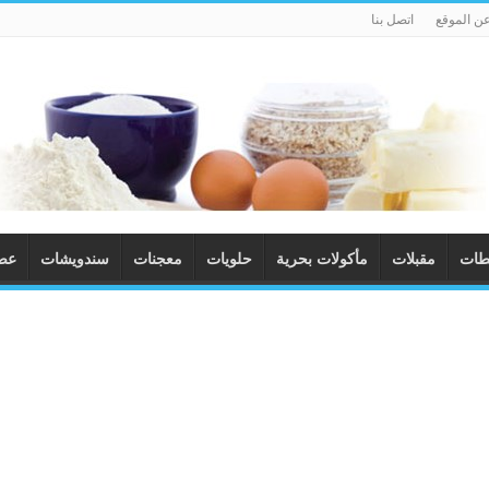
ن الموقع
اتصل بنا
طات
مقبلات
مأكولات بحرية
حلويات
معجنات
سندويشات
عصا