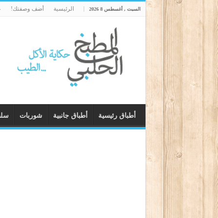
الرئيسية
أضف وصفتك!
ع
السبت , أغسطس 8 2026
أطباق رئيسية
أطباق جانبية
شوربات
سل