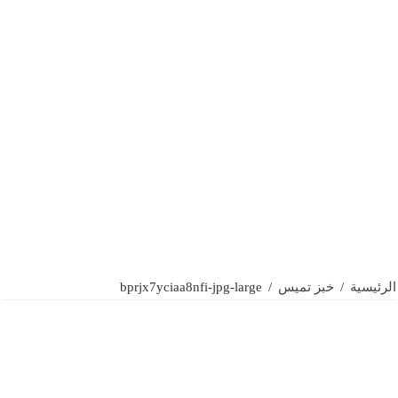
الرئيسية
/
خبز تميس
/
bprjx7yciaa8nfi-jpg-large