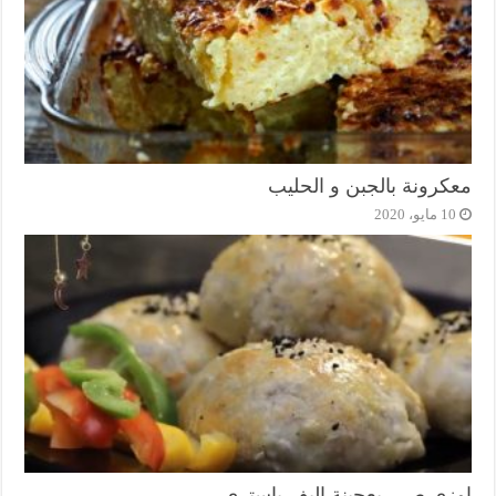
معكرونة بالجبن و الحليب
10 مايو، 2020
اوزي صرر بعجينة البف باستري