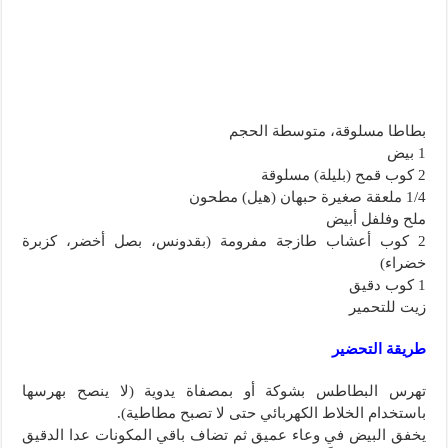
بطاطا مسلوقة، متوسطة الحجم
1 بيض
2 كوب قمح (بليلة) مسلوقة
1/4 ملعقة صغيرة حبهان (هيل) مطحون
ملح وفلفل أبيض
2 كوب أعشاب طازجة مفرومة (بقدونس، بصل أخضر، كزبرة
خضراء)
1 كوب دقيق
زيت للتحمير
طريقة التحضير
تهرس البطاطس بشوكة أو بمصفاة يدوية (لا ينصح بهرسها
باستخدام الخلاط الكهربائي حتى لا تصبح مطاطية).
يخفق البيض في وعاء عميق ثم تضاف باقي المكونات عدا الدقيق