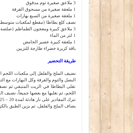
3 ملاعق صغيرة ثوم مدقوق
1 ملعقة صغيرة من مسحوق القرفة
1 ملعقة صغيرة من السبع بهارات
نصف كلغ بطاطا {مقطع لمكعبات متوسطة
3 ملاعق كبيرة ومعجون الطماطم {صلصة}
1 لتر من الماء
1 ملعقة كبيرة عصير الحامض
باقة كزبرة خضراء طازجة للتزيين
طريقة التحضير
نضيف الملح والفلفل إلى مكعبات اللحم 
البصل والثوم والقرفة وكل البهارات مع التح
تقلى البطاطا في الزيت المتبقي ثم تصف
اللحم، ثم نغليها مع بعضها جميعاً، نضيف 
نترك المقادير على نار هادئة لمدة 20 – 25 دقيقة حتى يلين اللحم والبطاطا.
يضاف الملح والفلفل، ثم يزين الطبق بالكزب