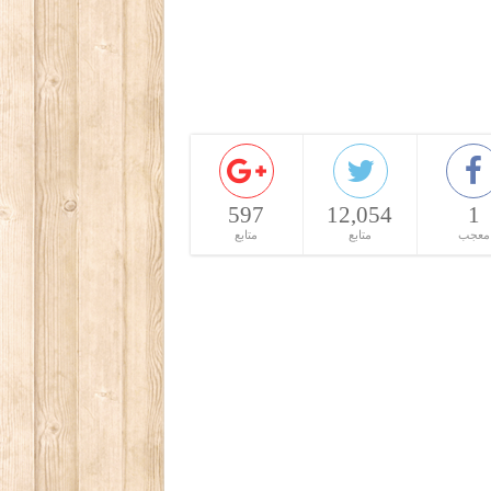
597
12,054
1
معجب
متابع
متابع