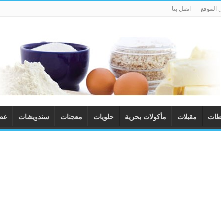
 الموقع
اتصل بنا
طات
مقبلات
مأكولات بحرية
حلويات
معجنات
سندويشات
عصا