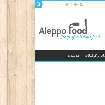
ئر و كوكتيلات
فيديوهات