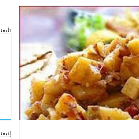
تابع
إتبعنا ع