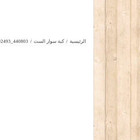
الرئيسية
/
كبة سوار الست
/
440803_1339002493