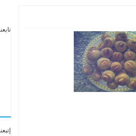
تابع
إتبعنا ع