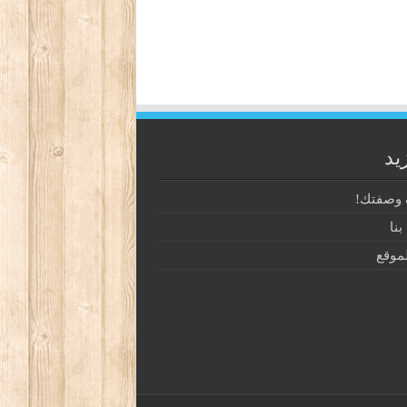
يد
وصفتك!
نا
موقع