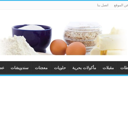
ن الموقع
اتصل بنا
طات
مقبلات
مأكولات بحرية
حلويات
معجنات
سندويشات
عصا