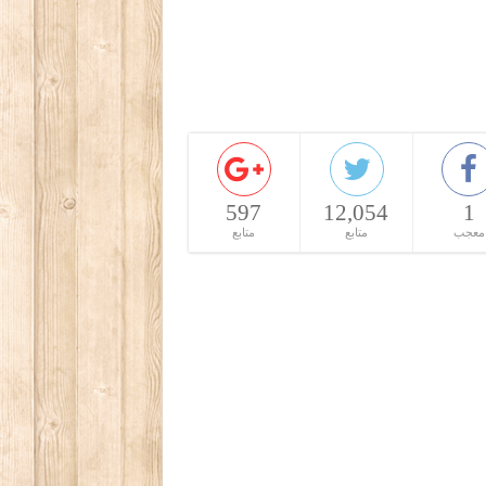
597
12,054
1
معجب
متابع
متابع