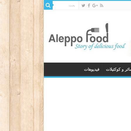
ئر و كوكتيلات
فيديوهات