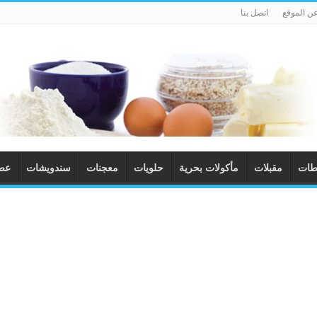
ن الموقع
اتصل بنا
طات
مقبلات
مأكولات بحرية
حلويات
معجنات
سندويشات
عصا