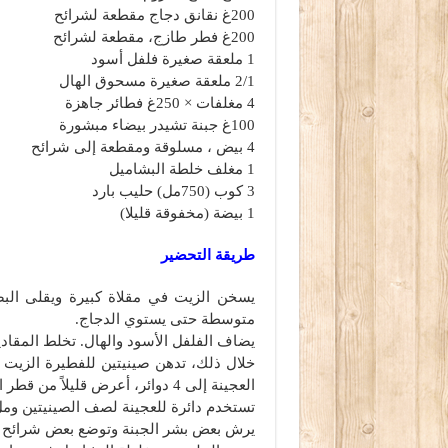
200غ نقانق دجاج مقطعة لشرائح
200غ فطر طازج، مقطعة لشرائح
1 ملعقة صغيرة فلفل أسود
2/1 ملعقة صغيرة مسحوق الهال
4 مغلفات × 250غ فطائر جاهزة
100غ جبنة تشيدر بيضاء مبشورة
4 بيض ، مسلوقة ومقطعة إلى شرائح
1 مغلف خلطة البشاميل
3 كوب (750مل) حليب بارد
1 بيضة (مخفوقة قليلا)
طريقة التحضير
يسخن الزيت في مقلاة كبيرة ويقلى البصل
متوسطة حتى يستوي الدجاج.
يضاف الفلفل الأسود والهال. تخلط المقادير 
العجينة إلى 4 دوائر، أعرض قليلاً من قطر الصينية.
تستخدم دائرة للعجينة لصف الصينيتين وم
يرش بعض بشر الجبنة وتوضع بعض شرائح ا