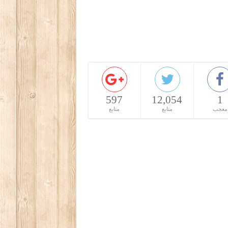
597
12,054
1
معجب
متابع
متابع