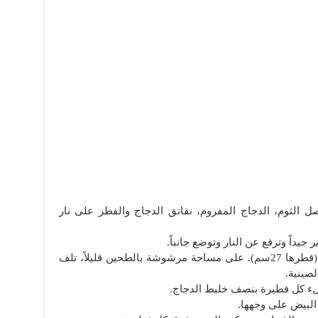
 الثوم، الدجاج المفروم، نقانق الدجاج والفطر على نار
جيداً وترفع عن النار وتوضع جانباً.
خلال ذلك، تدهن صينيتين للفطيرة الزيت (قطرها 27سم). على مساحة مرشوشة بالطحين قليلاً، تلف
لء كل فطيرة بنصف خليط الدجاج.
لبيض على وجهها.