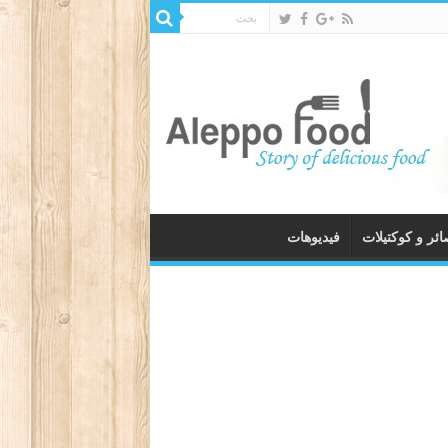
ئر و كوكتيلات
فيديوهات