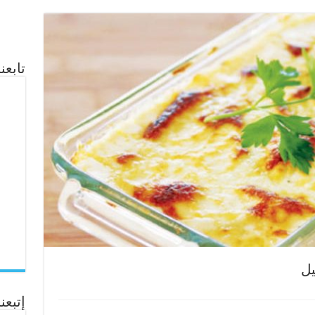
تابع
يل
إتبعنا ع