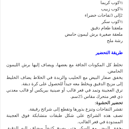
½كوب كريما
¼كوب زبيب
2إلى 3تفاحات خضراء
½كوب سكر
ملعقتا طعام دقيق
ملعقة صغيرة برش ليمون حامض
رشة ملح
طريقة التحضير
تخلط كل المكونات الجافة مع بعضها، ويضاف إليها برش الليمون
الحامض.
يخفق صفار البيض مع الحليب والزبدة في الخلاط يضاف الخليط
إلى مزيج الدقيق ويخلط معه جيداً للحصول على كرة دبقة.
ترق العجينة وتمد في قعر قالب أو صينية بيريكس أو قالب معدني
ذي قعر متحرك مقاس 25سم.
تحضير الحشوة:
تقشر التفاحات وتنزع بذورها وتقطع إلى شرائح رقيقة.
تصف هذه الشرائح على شكل طبقات متشابكة فوق العجينة
الممدودة في قعر القالب.
يخفق البيض مع السكر حتى يصبح كثيفاً ويضاف إليه الدقيق