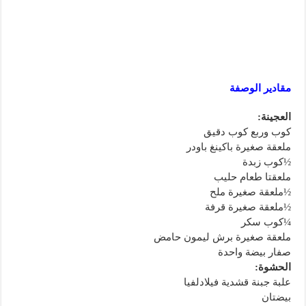
مقادير الوصفة
العجينة:
كوب وربع كوب دقيق
ملعقة صغيرة باكينغ باودر
½كوب زبدة
ملعقتا طعام حليب
½ملعقة صغيرة ملح
½ملعقة صغيرة قرفة
¼كوب سكر
ملعقة صغيرة برش ليمون حامض
صفار بيضة واحدة
الحشوة:
علبة جبنة قشدية فيلادلفيا
بيضتان