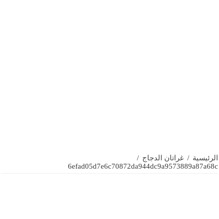
الرئيسية
/
غراتان الدجاج
/
6efad05d7e6c70872da944dc9a9573889a87a68c