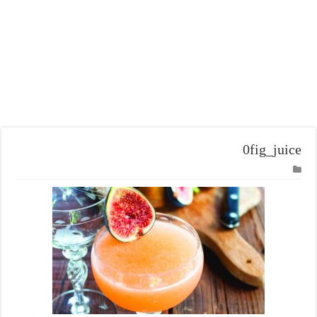
0fig_juice