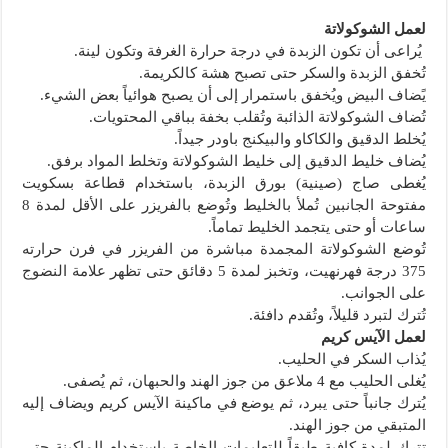
لعمل الشوكولاتة
‏ يُراعى أن تكون الزبدة في درجة حرارة الغرفة وتكون لينة.
تُخفق الزبدة والسكر حتى تصبح هشة كالكريمة.
‏يًضاف البيض ويُخفق باستمرار إلى أن يصبح هوائياً بعض الشيء.
تُضاف الشوكولاتة الذائبة وتُقلب بخفة بباقي المحتويات.
يُخلط الدقيق والكاكاو والبيكنج باودر جيداً.
يُضاف خليط الدقيق إلى خليط الشوكولاتة وتخلط المواد برفق.
يُغطى صاج (صينية) بورق الزبدة، باستخدام قطاعة بسكويت
مفتوحة الجانبين تُملأ بالخليط وتُوضع بالفريزر على الأقل لمدة 8
‏ساعات أو حتى يتجمد الخليط تماماً.
تُوضع الشوكولاتة المجمدة مباشرة من الفريزر في فرن حرارته
375 ‏درجة فهرنهيت، وتخبز لمدة 5 ‏دقائق حتى تظهر علامة النضوج
على الجوانب.
‏تُترك لتبرد قليلاً، وتُقدم دافئة.
لعمل الآيس كريم
يُذاب السكر في الحليب.
‏يُغلى الحليب مع 4 ‏ملاعق من جوز الهند والحبهان، ثم يُصفى.
‏يُترك جانباً حتى يبرد، ثم يوضع في ماكينة الآيس كريم ويضاف إليه
المتبقي من جوز الهند.
‏تترك لمدة كافية طبقاً للتعليمات الخاصة باستخدام الماكينة حتى