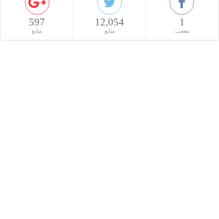
597
12,054
1
معجب
متابع
متابع