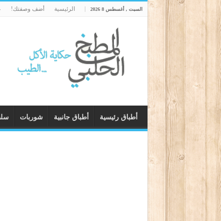
الرئيسية
أضف وصفتك!
ع
السبت , أغسطس 8 2026
أطباق رئيسية
أطباق جانبية
شوربات
سل