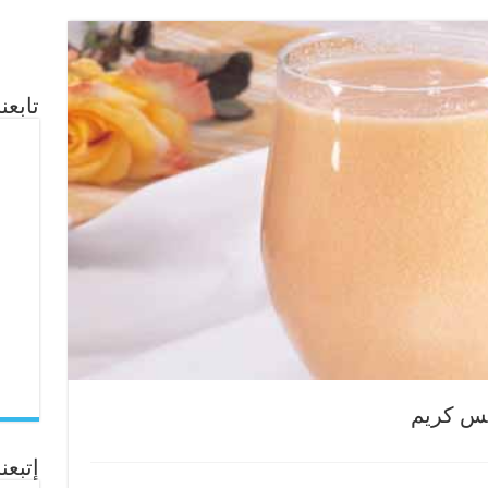
تابع
س كريم
إتبعنا ع