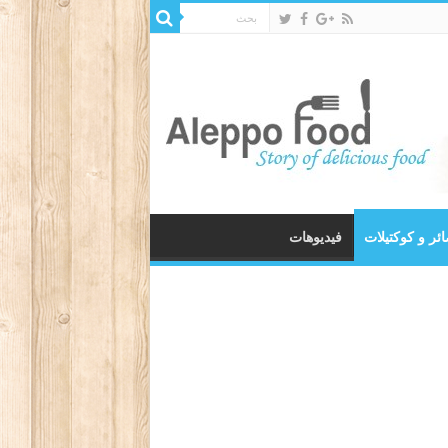
ئر و كوكتيلات
فيديوهات