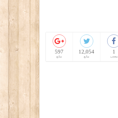
597
12,054
1
معجب
متابع
متابع