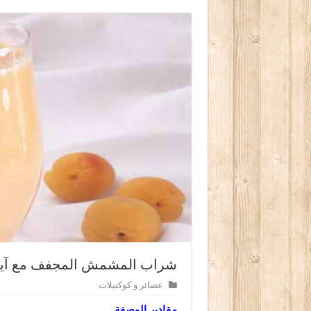
شراب المشمش المجفف مع آي
عصائر و كوكتيلات
مقادير الوصفة