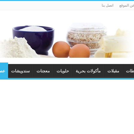
ن الموقع
اتصل بنا
طات
مقبلات
مأكولات بحرية
حلويات
معجنات
سندويشات
عصا