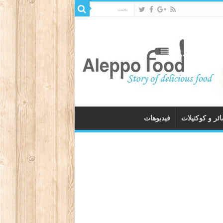
ئر و كوكتيلات
فيديوهات