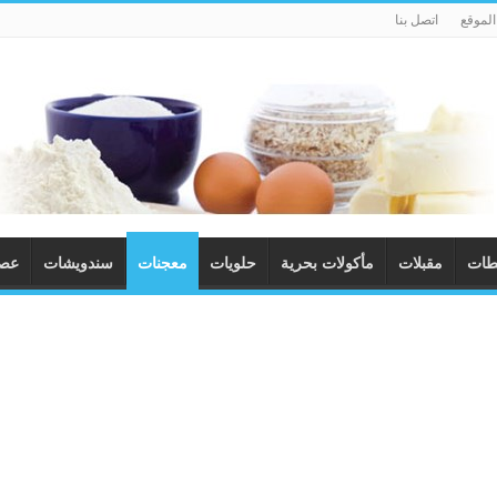
لموقع
اتصل بنا
طات
مقبلات
مأكولات بحرية
حلويات
معجنات
سندويشات
عصا