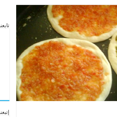
تابع
إتبعنا ع