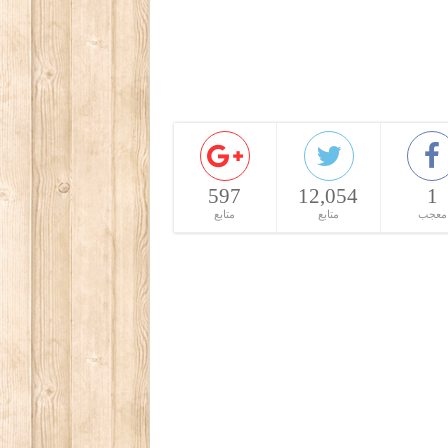
597
12,054
1
معجب
متابع
متابع