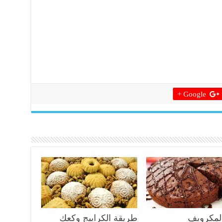
Google +
المكرويف
طريقة الكرابيج وكعك