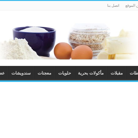
 الموقع
اتصل بنا
طات
مقبلات
مأكولات بحرية
حلويات
معجنات
سندويشات
عصا