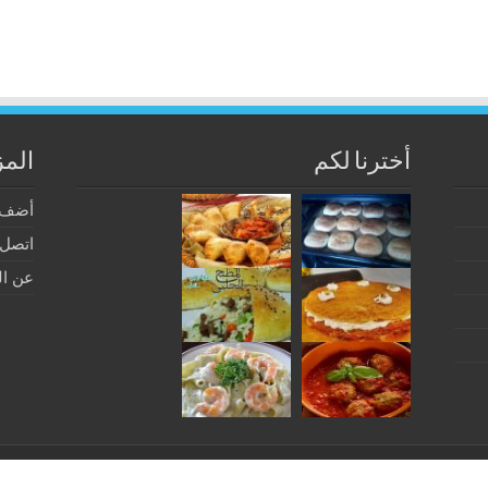
أخترنا لكم
المز
أضف 
اتصل ب
عن ال
و فود
© 2026