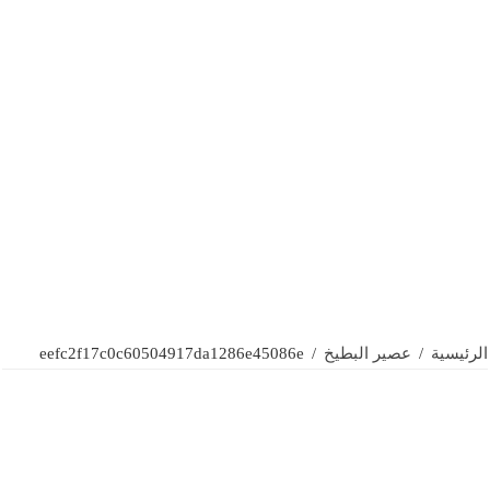
الرئيسية
/
عصير البطيخ
/
eefc2f17c0c60504917da1286e45086e