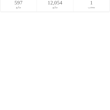
597
12,054
1
معجب
متابع
متابع