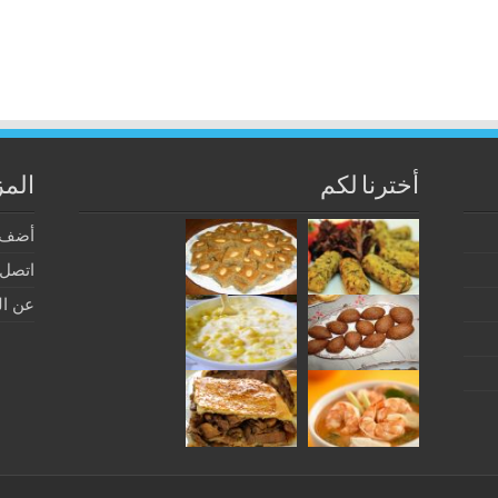
أخترنا لكم
المز
أضف 
اتصل ب
عن ال