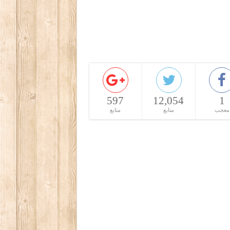
597
12,054
1
معجب
متابع
متابع