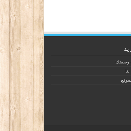
يد
وصفتك!
نا
موقع