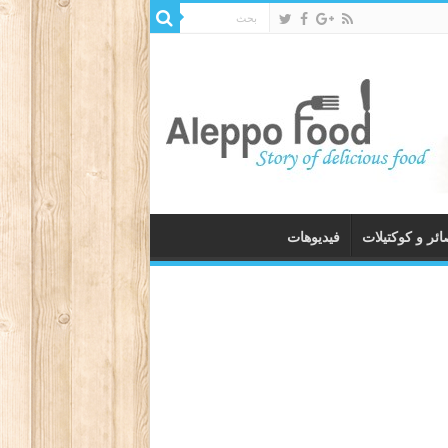
ئر و كوكتيلات
فيديوهات