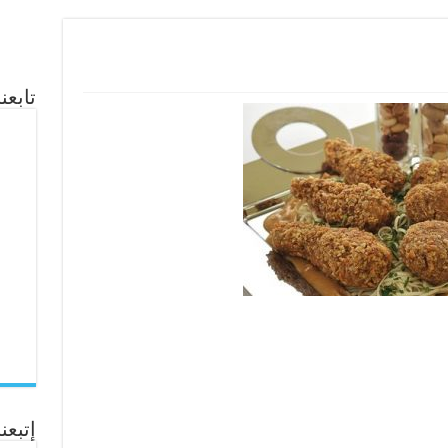
تابع
إتبعنا ع