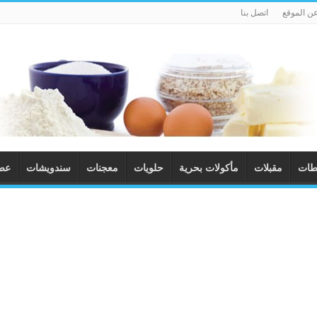
ن الموقع
اتصل بنا
طات
مقبلات
مأكولات بحرية
حلويات
معجنات
سندويشات
عصا