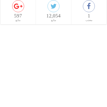
597
12,054
1
معجب
متابع
متابع